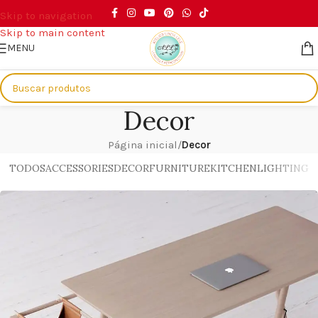
Skip to navigation
Skip to main content
MENU
Decor
Página inicial
/
Decor
TODOS
ACCESSORIES
DECOR
FURNITURE
KITCHEN
LIGHTING