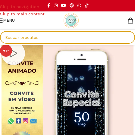
Skip to navigation
Skip to main content
MENU
Início
/
Eventos
/
Adultos
-58%