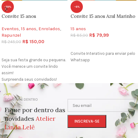
-39%
-6%
Convite 15 anos
Convite 15 anos Azul Marinho
Eventos
,
15 anos
,
Enrolados
,
15 anos
Rapunzel
R$
79,99
R$
85,00
R$
150,00
R$
245,00
COMPRAR
COMPRAR
Convite Interativo para enviar pelo
Seja sua festa grande ou pequena.
Whatsapp
Você merece um convite lindo
assim!
Surpreenda seus convidados!
Além de lindo, este convite é
extremamente elegante, moderno
FIQUE POR DENTRO
e prático. É uma excelente escolha
para convidar seus amigos e
Fique por dentro das
familiares. E com ele você evita
novidades
Atelier
gastos com frete e impressões.
Linda Lelê
Para fazer seu pedido, é simples:
preencha o formulário abaixo com