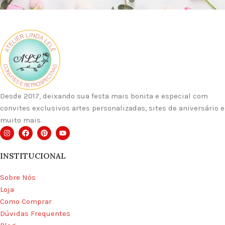
as suas opções de personalização.
Em seguida realize o pagamento.
Assim que seu pagamento for
confirmado iniciaremos seu
projeto e seu convite será
entregue dentro do prazo descrito
no anúncio. ( Veja a Descrição do
Produto )
Desde 2017, deixando sua festa mais bonita e especial com
convites exclusivos artes personalizadas, sites de aniversário e
muito mais.
INSTITUCIONAL
Sobre Nós
Loja
Como Comprar
Dúvidas Frequentes