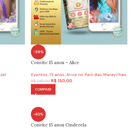
-39%
Convite 15 anos – Alice
zel
Eventos
,
15 anos
,
Alice no País das Maravilhas
R$
150,00
R$
245,00
COMPRAR
-40%
Convite 15 anos Cinderela