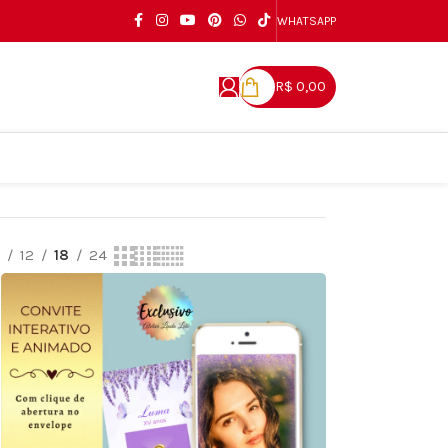
WHATSAPP
R$
0,00
9
12
18
24