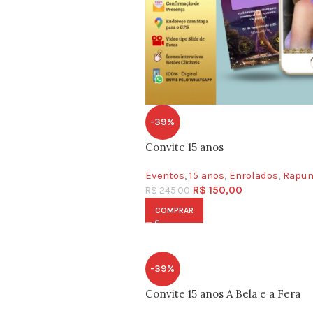
-39%
Convite 15 anos
Eventos
,
15 anos
,
Enrolados
,
Rapun
R$
150,00
R$
245,00
COMPRAR
-39%
Convite 15 anos A Bela e a Fera