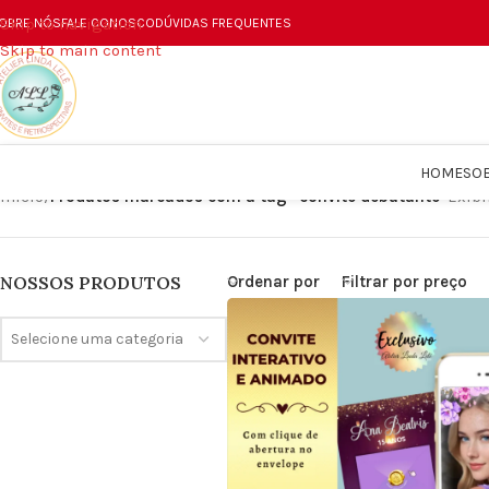
Skip to navigation
OBRE NÓS
FALE CONOSCO
DÚVIDAS FREQUENTES
Skip to main content
HOME
SO
Início
/
Produtos marcados com a tag “convite debutante”
Exibi
Ordenar por
Filtrar por preço
NOSSOS PRODUTOS
Selecione uma categoria