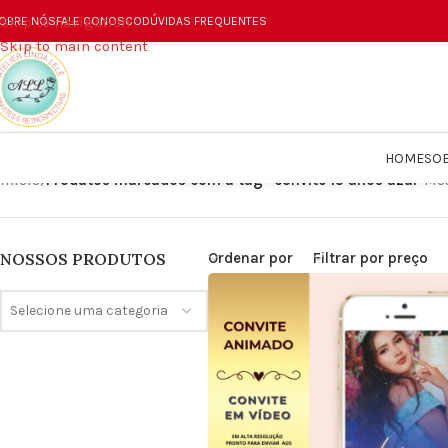
Skip to navigation
OBRE NÓS
FALE CONOSCO
DÚVIDAS FREQUENTES
Skip to main content
HOME
SO
Início
/
Produtos marcados com a tag “convite 15 anos azul”
Mos
Ordenar por
Filtrar por preço
NOSSOS PRODUTOS
Selecione uma categoria