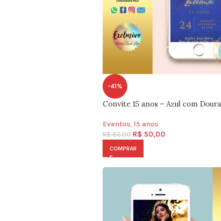
-41%
Convite 15 anos – Azul com Dour
Eventos
,
15 anos
R$
50,00
R$
85,00
COMPRAR