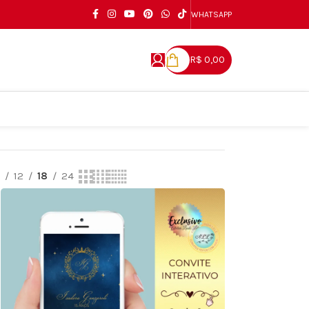
WHATSAPP
R$
0,00
9
12
18
24