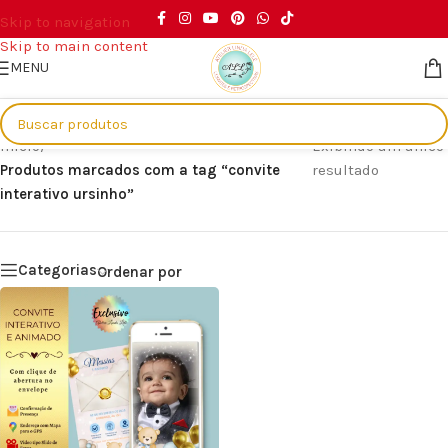
Skip to navigation
Skip to main content
MENU
Início
/
Exibindo um único
Produtos marcados com a tag “convite
resultado
interativo ursinho”
Categorias
Ordenar por