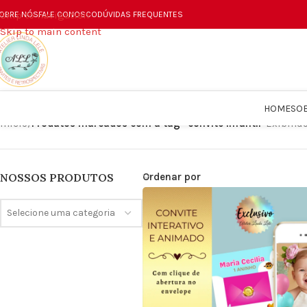
Skip to navigation
OBRE NÓS
FALE CONOSCO
DÚVIDAS FREQUENTES
Skip to main content
HOME
SO
Início
/
Produtos marcados com a tag “convite infantil”
Exibind
Ordenar por
NOSSOS PRODUTOS
Selecione uma categoria