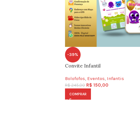
-39%
Convite Infantil
Bolofofos
,
Eventos
,
Infantis
R$
150,00
R$
245,00
COMPRAR