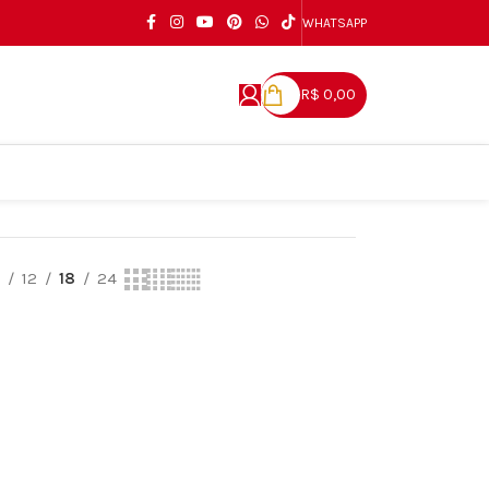
WHATSAPP
R$
0,00
9
12
18
24