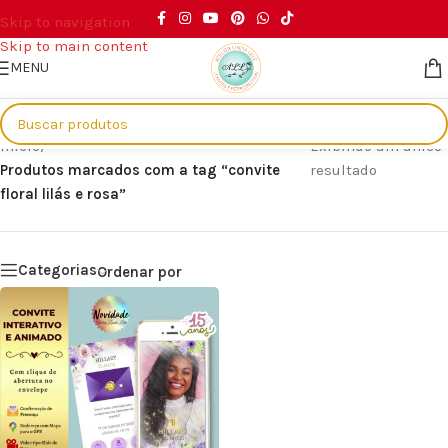
Skip to navigation
Skip to main content
MENU
Início
/
Exibindo um único
Produtos marcados com a tag “convite
resultado
floral lilás e rosa”
Categorias
Ordenar por